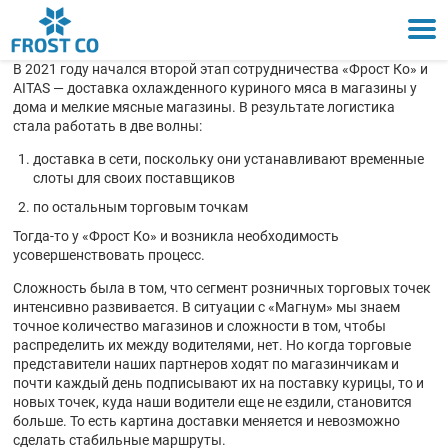
+7 (777) 007 18 81
+7 (701) 122 22 02
Главная
В 2021 году начался второй этап сотрудничества «Фрост Ко» и
AITAS — доставка охлажденного куриного мяса в магазины у
О
дома и мелкие мясные магазины. В результате логистика
компании
стала работать в две волны:
доставка в сети, поскольку они устанавливают временные
Услуги
слоты для своих поставщиков
по остальным торговым точкам
Склады
Тогда-то у «Фрост Ко» и возникла необходимость
усовершенствовать процесс.
Автопарк
Сложность была в том, что сегмент розничных торговых точек
интенсивно развивается. В ситуации с «Магнум» мы знаем
точное количество магазинов и сложности в том, чтобы
Филиалы
распределить их между водителями, нет. Но когда торговые
представители наших партнеров ходят по магазинчикам и
почти каждый день подписывают их на поставку курицы, то и
новых точек, куда наши водители еще не ездили, становится
больше. То есть картина доставки меняется и невозможно
сделать стабильные маршруты.