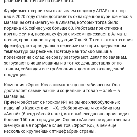
развозит по точкам на своих авто.
Фулфилмент-сервис мы оказываем холдингу AITAS с тех пор,
как в 2020 году стали доставлять охлажденное куриное мясо в
магазины сети «Магнум» в Алматы, которых тогда было
порядка 45, сейчас уже больше 60. Работаем практически
круглые сутки, поскольку фура с мясом приезжает в Алматы
ночью, срок годности у продукции 7 дней. То есть это категория
фреш-фуд, которая должна перевозиться при определенном
температурном режиме. Поэтому как только машина
приезжает на склад, ее сразу разгружают, делят по заявкам,
загружают в наши машины и в тот же день доставляют по
точкам, соблюдая все требования к доставке охлажденной
продукции.
Компания «Фрост Ко» занимается ценным бизнесом. Она
доставляет самый важный социальный товар — хлеб — в
магазины.
Причем работает с игроком №1 на рынке хлебобулочных
изделий в Казахстане — «Хлебобараночным комбинатом
«Аксай» (бренд «Аксай нан»), который ежедневно производит
больше 150 тонн продукции. Однако «Аксай» не единственная
жемчужина в портфеле клиентов «Фрост Ко», в нем еще
несколько крупнейших птицефабрик страны.